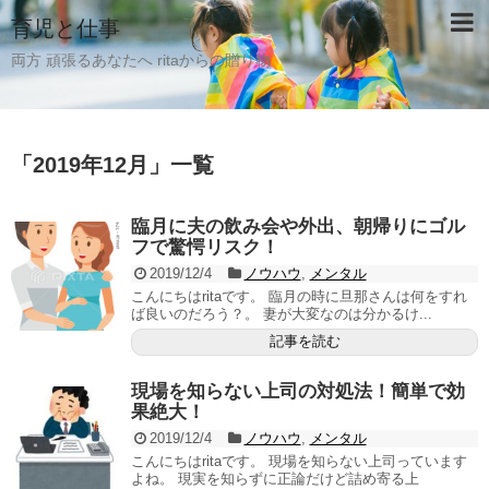
育児と仕事
両方 頑張るあなたへ ritaからの贈り物
「
2019年12月
」
一覧
臨月に夫の飲み会や外出、朝帰りにゴル
フで驚愕リスク！
2019/12/4
ノウハウ
,
メンタル
こんにちはritaです。 臨月の時に旦那さんは何をすれ
ば良いのだろう？。 妻が大変なのは分かるけ...
記事を読む
現場を知らない上司の対処法！簡単で効
果絶大！
2019/12/4
ノウハウ
,
メンタル
こんにちはritaです。 現場を知らない上司っています
よね。 現実を知らずに正論だけど詰め寄る上