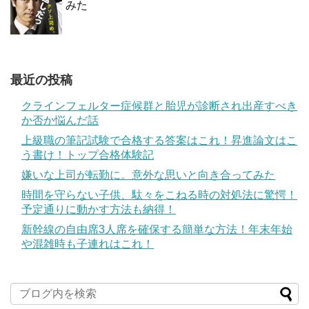
みた
最近の投稿
クラインフェルター症候群と胎児が診断され出産すべき
か否か悩んだ話
上級職の筆記試験で合格する答案はこれ！昇進論文はこ
う書け！トップ合格体験記
嫌いな上司が転勤に。意外な思いと向き合ってみた
時間を守らない子供、駄々をこねる時の対処法に驚愕！
予定通りに動かす方法も納得！
新幹線の自由席3人席を確保する簡単な方法！年末年始
や混雑時も子連れはこれ！