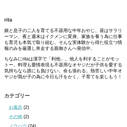
rita
娘と息子の二人を育てる不器用な中年おやじ。昼はサラリ
ーマン、夜と週末はイクメンに変身。家族を養う為に仕事
も育児も本気で取り組む。そんな実体験から得た役立つ情
報のみを厳選し奔走する親御さんへ発信中。
ちなみにritaは漢字で「利他」。他人を利することがモッ
トー。料理も愛情表現も不器用なオヤジだが子供を愛する
気持ちなら誰にも負けない。命も張れる。熱苦しい中年オ
ヤジが我が子の為に今日も汗をかく。子育てを楽しもう！
カテゴリー
お風呂
(2)
その他
(2)
ノウハウ
(24)