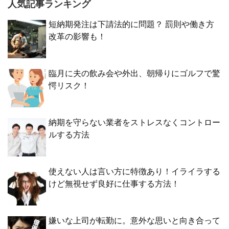
人気記事ランキング
短納期発注は下請法的に問題？ 罰則や働き方
改革の影響も！
臨月に夫の飲み会や外出、朝帰りにゴルフで驚
愕リスク！
納期を守らない業者をストレスなくコントロー
ルする方法
使えない人は言い方に特徴あり！イライラする
けど無視せず良好に仕事する方法！
嫌いな上司が転勤に。意外な思いと向き合って