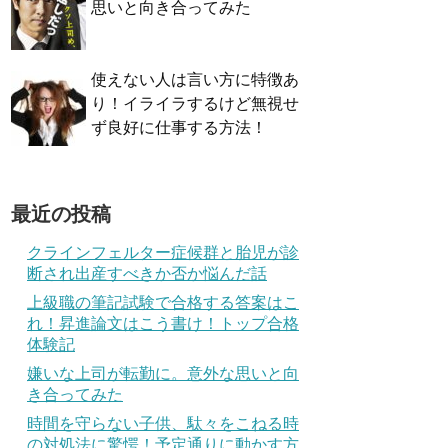
思いと向き合ってみた
使えない人は言い方に特徴あ
り！イライラするけど無視せ
ず良好に仕事する方法！
最近の投稿
クラインフェルター症候群と胎児が診
断され出産すべきか否か悩んだ話
上級職の筆記試験で合格する答案はこ
れ！昇進論文はこう書け！トップ合格
体験記
嫌いな上司が転勤に。意外な思いと向
き合ってみた
時間を守らない子供、駄々をこねる時
の対処法に驚愕！予定通りに動かす方