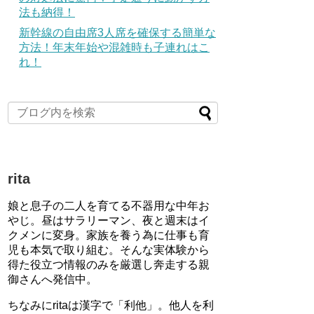
法も納得！
新幹線の自由席3人席を確保する簡単な
方法！年末年始や混雑時も子連れはこ
れ！
rita
娘と息子の二人を育てる不器用な中年お
やじ。昼はサラリーマン、夜と週末はイ
クメンに変身。家族を養う為に仕事も育
児も本気で取り組む。そんな実体験から
得た役立つ情報のみを厳選し奔走する親
御さんへ発信中。
ちなみにritaは漢字で「利他」。他人を利