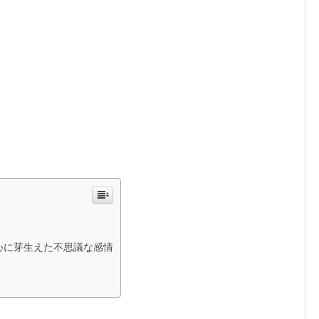
由
。
心に芽生えた不思議な感情