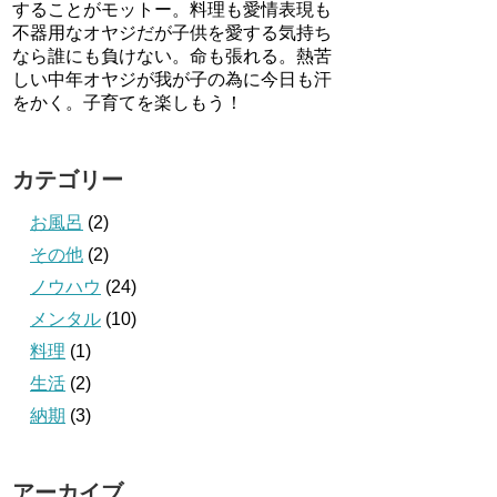
することがモットー。料理も愛情表現も
不器用なオヤジだが子供を愛する気持ち
なら誰にも負けない。命も張れる。熱苦
しい中年オヤジが我が子の為に今日も汗
をかく。子育てを楽しもう！
カテゴリー
お風呂
(2)
その他
(2)
ノウハウ
(24)
メンタル
(10)
料理
(1)
生活
(2)
納期
(3)
アーカイブ