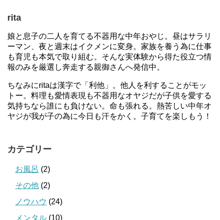
rita
娘と息子の二人を育てる不器用な中年おやじ。昼はサラリ
ーマン、夜と週末はイクメンに変身。家族を養う為に仕事
も育児も本気で取り組む。そんな実体験から得た役立つ情
報のみを厳選し奔走する親御さんへ発信中。
ちなみにritaは漢字で「利他」。他人を利することがモッ
トー。料理も愛情表現も不器用なオヤジだが子供を愛する
気持ちなら誰にも負けない。命も張れる。熱苦しい中年オ
ヤジが我が子の為に今日も汗をかく。子育てを楽しもう！
カテゴリー
お風呂
(2)
その他
(2)
ノウハウ
(24)
メンタル
(10)