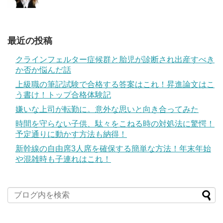
最近の投稿
クラインフェルター症候群と胎児が診断され出産すべき
か否か悩んだ話
上級職の筆記試験で合格する答案はこれ！昇進論文はこ
う書け！トップ合格体験記
嫌いな上司が転勤に。意外な思いと向き合ってみた
時間を守らない子供、駄々をこねる時の対処法に驚愕！
予定通りに動かす方法も納得！
新幹線の自由席3人席を確保する簡単な方法！年末年始
や混雑時も子連れはこれ！