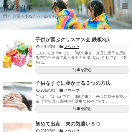
育児と仕事
両方 頑張るあなたへ ritaからの贈り物
子供が喜ぶクリスマス会 鉄板3点
2019/3/4
ノウハウ
こんにちは rita です。 3歳の娘と、来月に息子を授か
る予定の 子育て真っ最中の不器用なおやじです。 12
月は...
記事を読む
子供をすぐに寝かせる３つの方法
2019/3/3
ノウハウ
こんにちは rita です。 3歳の娘と、来月に息子を授か
る 子育て真っ最中の不器用なおやじです。 ...
記事を読む
初めて出産 夫の気遣い５つ
2019/3/2
ノウハウ